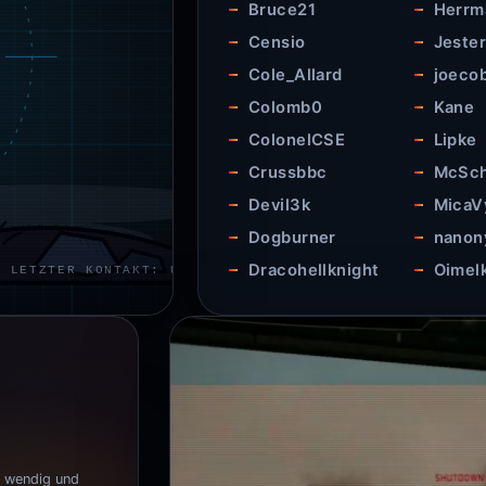
Bruce21
Herrm
Censio
Jeste
Cole_Allard
joeco
Colomb0
Kane
ColonelCSE
Lipke
Crussbbc
McSch
Devil3k
MicaV
Dogburner
nano
Dracohellknight
Oimelk
, wendig und