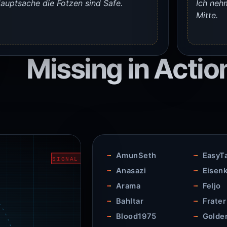
auptsache die Fotzen sind Safe.
Ich neh
Mitte.
Missing in Actio
AmunSeth
EasyT
Anasazi
Eisenk
Arama
Feljo
Bahltar
Frater
Blood1975
Golde