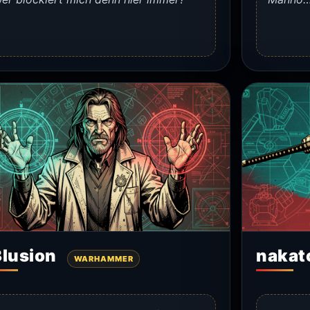
lusion
naka
WARHAMMER