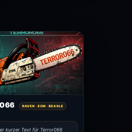
r066
RAVEN · ECM · BEAGLE
er kurzer Text für Terror066