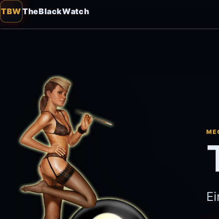
TBW
TheBlackWatch
ME
Ei