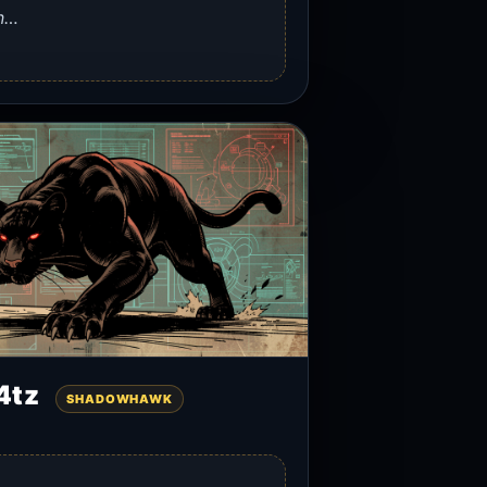
n…
4tz
SHADOWHAWK
…