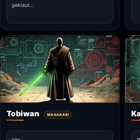
geklaut...
Tobiwan
K
MASAKARI
Hm…
W