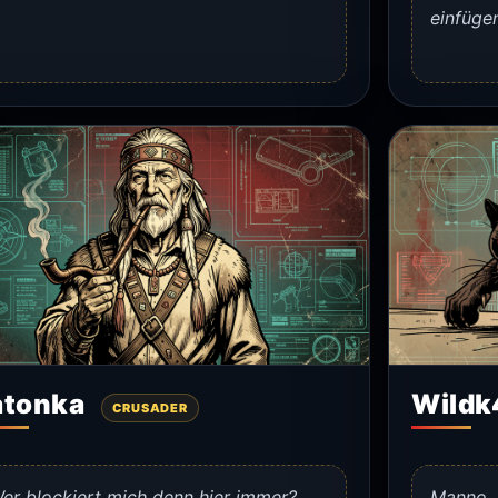
einfüge
atonka
Wildk
CRUSADER
er blockiert mich denn hier immer?
Manno