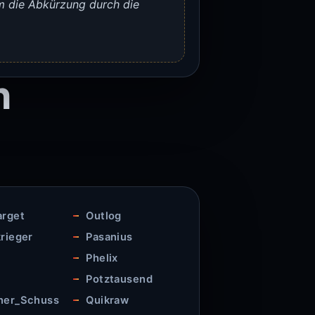
m die Abkürzung durch die
n
arget
Outlog
rieger
Pasanius
Phelix
Potztausend
ner_Schuss
Quikraw