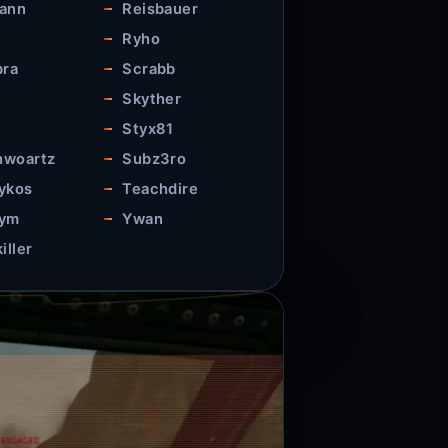
ann
Reisbauer
r
Ryho
bra
Scrabb
Skyther
Styx81
woartz
Subz3ro
ykos
Teachdire
nym
Ywan
iller