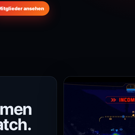
Mitglieder ansehen
mmen
atch.