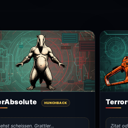
erAbsolute
Terro
HUNCHBACK
ehst scheissen. Grattler...
Zitat od